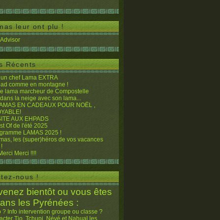
mas leur ont plu !
es Récents
, un chef Lama EXTRA
pad comme en montagne !
le lama marcheur de Compostelle
 dans la neige avec son lama...
AMAS EN CADEAUX POUR NOËL ,
YABLE!
SITE AUX EHPADS
est Of de l'été 2025
ogramme LAMAS 2025 !
mas, les (super)héros de vos vacances
 !
erci Merci !!!!
tez-nous !
venez bientôt ou vous êtes
dans les Pyrénées :
o ? Info intervention groupe ou classe ?
acter Tio, Tchupi, Névé et Nahual les