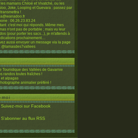
 les mamans Chiloé et Vivatché, ou les
loo, Joke, Looping et Guevara : passez par
 transmettra !
sca@wanadoo.fr
hone : 06.26.23.83.24
nstant c'est moi qui réponds. Même mes
mas n'ont pas de portable ; mais vu leur
-dos (pour porter les sacs...), je m'attends à
dications prochainement....
ez aussi envoyer un message via la page
 @lamasdes7vallees
 Touristique des Vallées de Gavarnie
os randos toutes fraîches !
et alpagas
photographe animalier préféré !
-moi
Suivez-moi sur Facebook
S'abonner au flux RSS