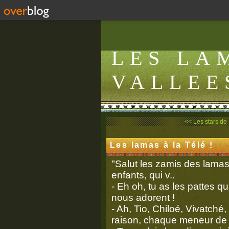
LES LA
VALLEE
<< Les stars de
Les lamas à la Télé !
"Salut les zamis des lamas 
enfants, qui v..
- Eh oh, tu as les pattes q
nous adorent !
- Ah, Tio, Chiloé, Vivatché
raison, chaque meneur de 