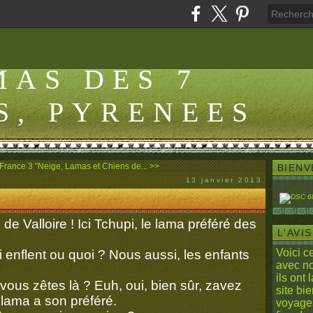
MAS DES 7
S, PYRENEES
 France 3
"Neige, Lamas et Chiens de... >>
BIENV
13 janvier 2013
de Valloire ! Ici Tchupi, le lama préféré des
L'AVIS
Voici c
ui enflent ou quoi ? Nous aussi, les enfants
avec n
ils ont 
, vous zêtes là ? Euh, oui, bien sûr, zavez
site bi
lama a son préféré.
voyages