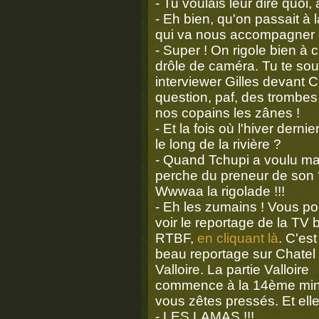
- Tu voulais leur dire quoi
- Eh bien, qu'on passait à 
qui va nous accompagner 
- Super ! On rigole bien à 
drôle de caméra. Tu te sou
interviewer Gilles devant C
question, paf, des trombes
nos copains les zânes !
- Et la fois où l'hiver dern
le long de la rivière ?
- Quand Tchupi a voulu ma
perche du preneur de son 
Wwwaa la rigolade !!!
- Eh les zumains ! Vous p
voir le reportage de la TV b
RTBF,
en cliquant là
. C'est
beau reportage sur Chatel 
Valloire. La partie Valloire
commence à la 14ème min
vous zêtes pressés. Et el
- LES LAMAS !!!