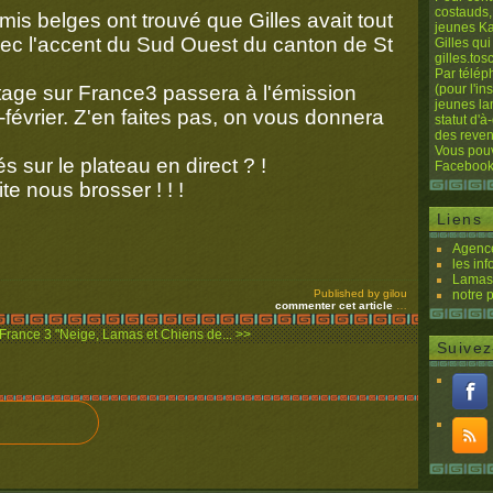
costauds,
mis belges ont trouvé que Gilles avait tout
jeunes Ka
avec l'accent du Sud Ouest du canton de St
Gilles qui
gilles.to
Par télép
ortage sur France3 passera à l'émission
(pour l'i
jeunes la
-février. Z'en faites pas, on vous donnera
statut d'à
des reven
Vous pouv
és sur le plateau en direct ? !
Facebook
vite nous brosser ! ! !
Liens
Agence
les inf
Lamas 
Published by gilou
notre 
commenter cet article
…
 France 3
"Neige, Lamas et Chiens de... >>
Suivez