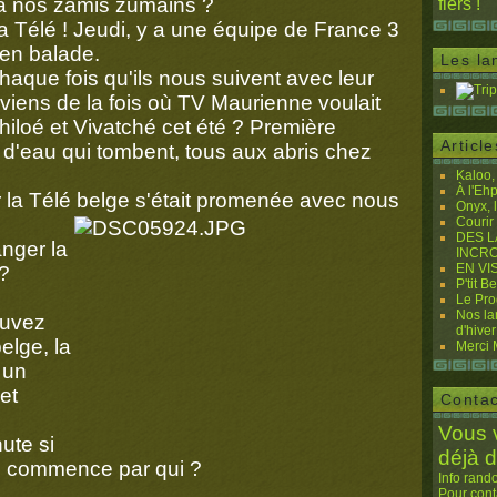
, à nos zamis zumains ?
fiers !
la Télé ! Jeudi, y a une équipe de France 3
en balade.
Les la
chaque fois qu'ils nous suivent avec leur
viens de la fois où TV Maurienne voulait
hiloé et Vivatché cet été ? Première
Articl
 d'eau qui tombent, tous aux abris chez
Kaloo
À l'Eh
ier la Télé belge s'était promenée avec nous
Onyx, 
Courir
DES L
nger la
INCRO
EN VI
?
P'tit B
Le Pr
Nos la
ouvez
d'hiver
elge, la
Merci M
 un
et
Contac
Vous 
ute si
déjà 
le commence par qui ?
Info rand
Pour cont