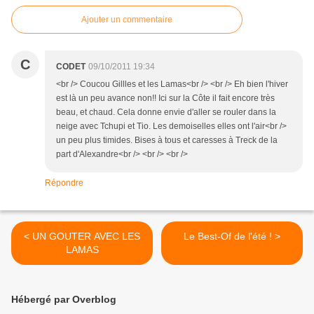
Ajouter un commentaire
C
CODET
09/10/2011 19:34
<br /> Coucou Gillles et les Lamas<br /> <br /> Eh bien l'hiver
est là un peu avance non!! Ici sur la Côte il fait encore très
beau, et chaud. Cela donne envie d'aller se rouler dans la
neige avec Tchupi et Tio. Les demoiselles elles ont l'air<br />
un peu plus timides. Bises à tous et caresses à Treck de la
part d'Alexandre<br /> <br /> <br />
Répondre
< UN GOUTER AVEC LES
Le Best-Of de l'été ! >
LAMAS
Hébergé par Overblog