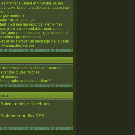
 les mamans Chiloé et Vivatché, ou les
loo, Joke, Looping et Guevara : passez par
 transmettra !
sca@wanadoo.fr
hone : 06.26.23.83.24
nstant c'est moi qui réponds. Même mes
mas n'ont pas de portable ; mais vu leur
-dos (pour porter les sacs...), je m'attends à
dications prochainement....
ez aussi envoyer un message via la page
 @lamasdes7vallees
 Touristique des Vallées de Gavarnie
os randos toutes fraîches !
et alpagas
photographe animalier préféré !
-moi
Suivez-moi sur Facebook
S'abonner au flux RSS