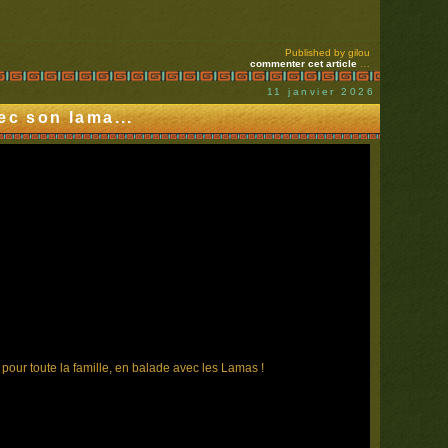
Published by gilou
commenter cet article
…
11 janvier 2026
ec son lama...