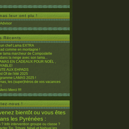
mas leur ont plu !
es Récents
, un chef Lama EXTRA
pad comme en montagne !
le lama marcheur de Compostelle
 dans la neige avec son lama...
AMAS EN CADEAUX POUR NOËL ,
YABLE!
SITE AUX EHPADS
est Of de l'été 2025
ogramme LAMAS 2025 !
mas, les (super)héros de vos vacances
 !
erci Merci !!!!
tez-nous !
venez bientôt ou vous êtes
dans les Pyrénées :
o ? Info intervention groupe ou classe ?
acter Tio, Tchupi, Névé et Nahual les