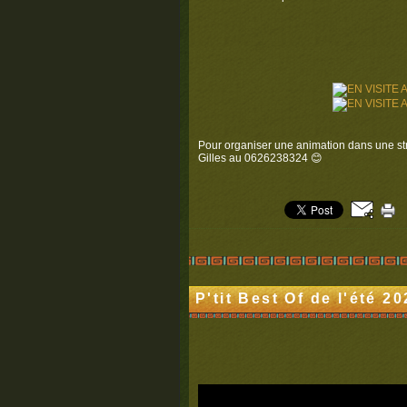
Pour organiser une animation dans une str
Gilles au 0626238324 😊
P'tit Best Of de l'été 2