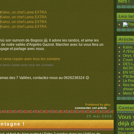
fiers !
Les la
Articl
d'où son surnom de Bogoss 🤗. Il adore les randos, et aime les
 de notre vallée d'Argelès Gazost. Marcher avec lui vous fera un
Kaloo
 dégage et partage avec nous.
À l'Eh
Onyx, 
Courir
DES L
un lama copain avec tous les zumains
INCRO
EN VI
P'tit B
 Lamas des 7 Vallées, contactez-nous au 0626238324 😊
Le Pr
Nos la
d'hiver
Merci M
Published by gilou
Contac
commenter cet article
…
Vous 
25 mai 2026
déjà 
ntagne !
Info rand
Pour cont