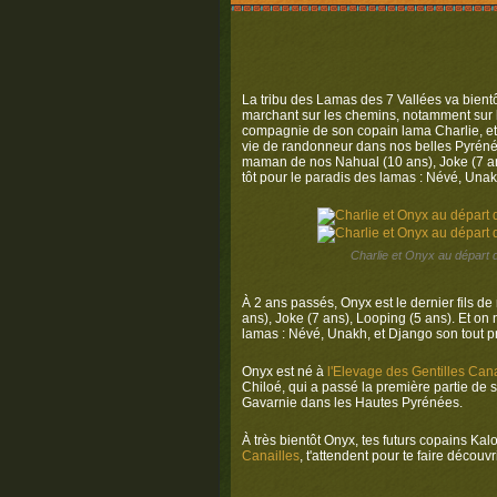
La tribu des Lamas des 7 Vallées va bientô
marchant sur les chemins, notamment sur l
compagnie de son copain lama Charlie, et
vie de randonneur dans nos belles Pyrénées.
maman de nos Nahual (10 ans), Joke (7 ans)
tôt pour le paradis des lamas : Névé, Unak
Charlie et Onyx au départ
À 2 ans passés, Onyx est le dernier fils d
ans), Joke (7 ans), Looping (5 ans). Et on 
lamas : Névé, Unakh, et Django son tout pr
Onyx est né à
l'Elevage des Gentilles Cana
Chiloé, qui a passé la première partie de s
Gavarnie dans les Hautes Pyrénées.
À très bientôt Onyx, tes futurs copains Kal
Canailles
, t'attendent pour te faire décou