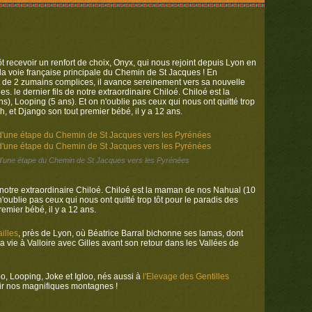
t recevoir un renfort de choix, Onyx, qui nous rejoint depuis Lyon en
a voie française principale du Chemin de St Jacques ! En
 de 2 zumains complices, il avance sereinement vers sa nouvelle
 le dernier fils de notre extraordinaire Chiloé. Chiloé est la
, Looping (5 ans). Et on n'oublie pas ceux qui nous ont quitté trop
h, et Django son tout premier bébé, il y a 12 ans.
 d'une étape du Chemin de St Jacques vers les Pyrénées
e notre extraordinaire Chiloé. Chiloé est la maman de nos Nahual (10
n'oublie pas ceux qui nous ont quitté trop tôt pour le paradis des
emier bébé, il y a 12 ans.
illes
, près de Lyon, où Béatrice Barral bichonne ses lamas, dont
a vie à Valloire avec Gilles avant son retour dans les Vallées de
oo, Looping, Joke et Igloo, nés aussi à
l'Elevage des Gentilles
vrir nos magnifiques montagnes !