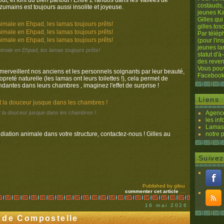
, et font du bien partout ! Entre 2 randos dans les Vallées de
costauds,
zumains est toujours aussi insolite et joyeuse.
jeunes Ka
Gilles qui
gilles.to
Par télép
(pour l'i
jeunes la
imale en Ehpad, les lamas toujours prêts!
statut d'à
des reven
Vous pouv
merveillent nos anciens et les personnels soignants par leur beauté,
Facebook
opreté naturelle (les lamas ont leurs toilettes !), cela permet de
dantes dans leurs chambres , imaginez l'effet de surprise !
Liens
 et la douceur jusque dans les chambres !
Agence
les inf
Lamas 
iation animale dans votre structure, contactez-nous ! Gilles au
notre 
Suivez
Published by gilou
commenter cet article
…
16 mai 2026
 de Compostelle