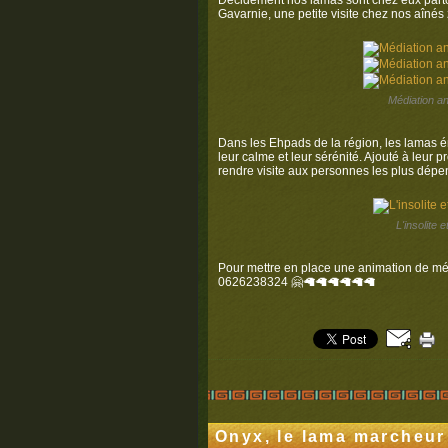
Décidément nos lamas sont chez eux partout
Gavarnie, une petite visite chez nos aînés 
Médiation an
Dans les Ehpads de la région, les lamas é
leur calme et leur sérénité. Ajouté à leur pr
rendre visite aux personnes les plus dépen
L'insolite
Pour mettre en place une animation de méd
0626238324 🤗🦙🦙🦙🦙🦙🦙
Onyx, le lama marcheur