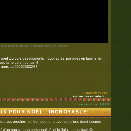
té pour toute la famille, en balade avec les Lamas !
sont toujours des moments inoubliables, partagés en famille, en
vec la neige en bonus !!!
tez-nous au 0626238324 !
Published by gilou
commenter cet article
…
14 novembre 2025
X POUR NOËL , INCROYABLE!
tera vos proches : un bon pour une aventure d'une demi journée
d'un bon cadeau personnalisé, et le (joli) tour est joué 😊