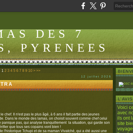
MAS DES 7
S, PYRENEES
1
2
3
4
5
6
7
8
9
10
>
>>
BIENV
12 juillet 2026
XTRA
L'AVIS
Voici c
avec n
 chef. Il n'est pas le plus âgé, à 6 ans il fait partie des jeunes
ils ont 
ande. Dans le monde des lamas, on choisit souvent comme chef celui
 ne panique pas, qui analyse tranquillement la situation, qui garde son
site bi
rifier que tous ses copains vont bien !
voyages
 de l'historique Tchupi et de sa maman Vivatché, qui a été aussi une