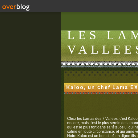
LES LA
VALLEE
Kaloo, un chef Lama E
Chez les Lamas des 7 Vallées, c'est Kaloo le
encore, mais c'est le plus serein de la b
qui est le plus fort dans sa tête, celui qui
calme en toute circonstance, et qui aime vé
Notre Kaloo est un bon chef, en digne fils