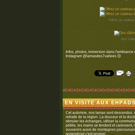
Offrez un cadeau 
Des câli
Infos, photos, immersion dans l'ambiance 
Instagram @lamasdes7vallees 😊
EN VISITE AUX EHPAD
Cet automne, nos lamas sont descendus de
retraite de la région. La douceur et la docil
stimuler les échanges, utiliser la communic
pétille, les mains se tendent et caressent
souvenirs aussi de montagnes parcourues
reviendront c'est promis!